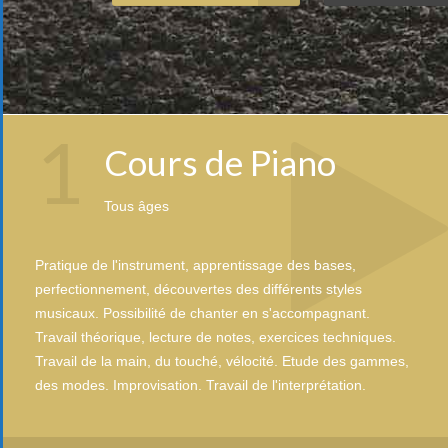
1
Cours de Piano
Tous âges
Pratique de l'instrument, apprentissage des bases,
perfectionnement, découvertes des différents styles
musicaux. Possibilité de chanter en s'accompagnant.
Travail théorique, lecture de notes, exercices techniques.
Travail de la main, du touché, vélocité. Etude des gammes,
des modes. Improvisation. Travail de l'interprétation.