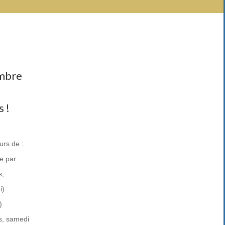
mbre
 !
rs de :
e par
s,
i)
)
ns, samedi