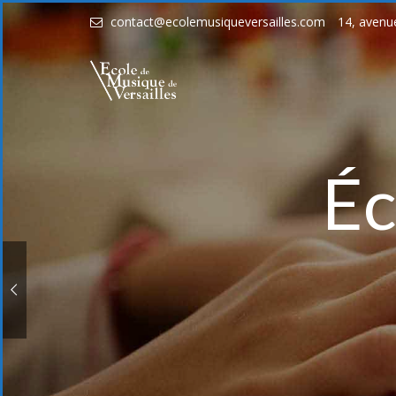
contact@ecolemusiqueversailles.com
14, avenu
Éc