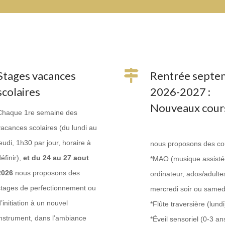
Stages vacances
Rentrée septe
scolaires
2026-2027 :
Nouveaux cours
Chaque 1re semaine des
vacances scolaires (du lundi au
jeudi, 1h30 par jour, horaire à
nous proposons des cou
éfinir),
et du 24 au 27 aout
*MAO (musique assisté
2026
nous proposons des
ordinateur, ados/adulte
stages de perfectionnement ou
mercredi soir ou samed
’initiation à un nouvel
*Flûte traversière (lundi
instrument, dans l’ambiance
*Éveil sensoriel (0-3 a