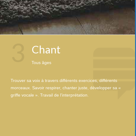
3
Chant
Tous âges
Trouver sa voix à travers différents exercices, différents
morceaux. Savoir respirer, chanter juste, développer sa «
griffe vocale ». Travail de l'interprétation.