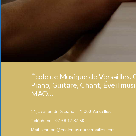
École de Musique de Versailles.
Piano, Guitare, Chant, Éveil musi
MAO…
14, avenue de Sceaux – 78000 Versailles
Téléphone : 07 68 17 87 50
Mail : contact@ecolemusiqueversailles.com