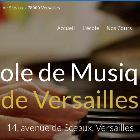
e de Sceaux - 78000 Versailles
Accueil
L’école
Nos Cours
ole de Musi
de Versailles
14, avenue de Sceaux, Versailles