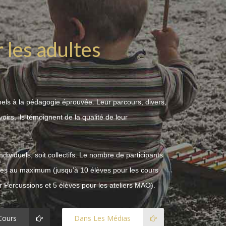
 de chez vous
els à la pédagogie éprouvée. Leur parcours, divers,
irs, ils témoignent de la qualité de leur
ltes
dividuels, soit collectifs. Le nombre de participants
lèves au maximum (jusqu’à 10 élèves pour les cours
er Percussions et 5 élèves pour les ateliers MAO).
Cours
Dans Les Médias