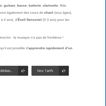
no
,
guitare
,
basse
,
batterie
,
clarinette
, flûte
sons également des cours de
chant
(tous âges),
 à 4 ans), d’
Éveil Sensoriel
(0-3 ans) pour les
inscrire : la musique n’a pas de frontières !
u’il est possible d’
apprendre rapidement d’un
e…
édias...
Nos Tarifs