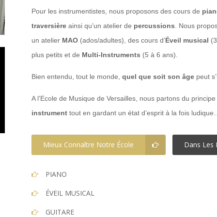
Pour les instrumentistes, nous proposons des cours de
pia
traversière
ainsi qu’un atelier de
percussions
. Nous propo
un atelier
MAO
(ados/adultes), des cours d’
Éveil musical
(3
plus petits et de
Multi-Instruments
(5 à 6 ans).
Bien entendu, tout le monde,
quel que soit son âge
peut s’
A l’Ecole de Musique de Versailles, nous partons du principe q
instrument
tout en gardant un état d’esprit à la fois ludiqu
Mieux Connaître Notre École
Dans Les M
PIANO
ÉVEIL MUSICAL
GUITARE