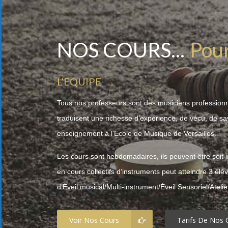
NOS COURS...
Près
L’EQUIPE
Tous nos professeurs sont des musiciens professionn
traduisent une richesse d’expérience, de vécu, de savo
Pour les adu
enseignement à l’Ecole de Musique de Versailles.
Les cours sont hebdomadaires, ils peuvent être soit in
en cours collectifs d’instruments peut atteindre 3 é
d’Éveil musical/Multi-instrument/Éveil Sensoriel/Ateli
Voir Nos Cours
Tarifs De Nos 