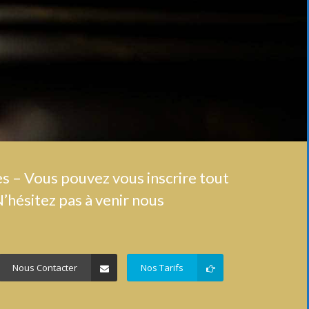
es – Vous pouvez vous inscrire tout
N’hésitez pas à venir nous
Nous Contacter
Nos Tarifs